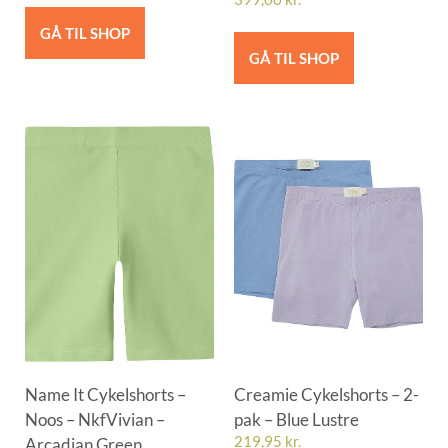
GÅ TIL SHOP
GÅ TIL SHOP
Name It Cykelshorts –
Creamie Cykelshorts – 2-
Noos – NkfVivian –
pak – Blue Lustre
Arcadian Green
219,95
kr.