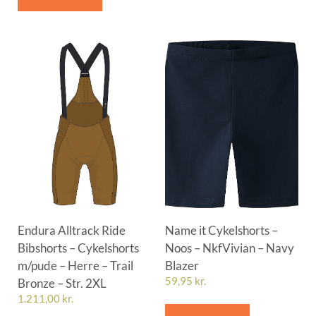
Endura Alltrack Ride
Name it Cykelshorts –
Bibshorts – Cykelshorts
Noos – NkfVivian – Navy
m/pude – Herre – Trail
Blazer
Bronze – Str. 2XL
59,95
kr.
1.211,00
kr.