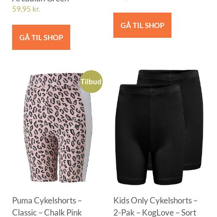
59,95
kr.
GÅ TIL SHOP
GÅ TIL SHOP
Tilbud
Puma Cykelshorts –
Kids Only Cykelshorts –
Classic – Chalk Pink
2-Pak – KogLove – Sort