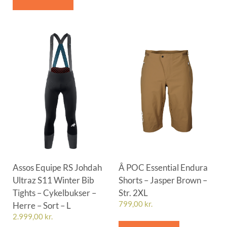
Assos Equipe RS Johdah
Â POC Essential Endura
Ultraz S11 Winter Bib
Shorts – Jasper Brown –
Tights – Cykelbukser –
Str. 2XL
Herre – Sort – L
799,00
kr.
2.999,00
kr.