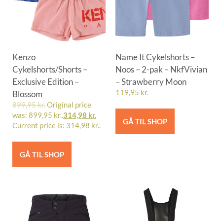
Kenzo
Name It Cykelshorts –
Cykelshorts/Shorts –
Noos – 2-pak – NkfVivian
Exclusive Edition –
– Strawberry Moon
Blossom
119,95
kr.
899,95
kr.
Original price
was: 899,95 kr..
314,98
kr.
GÅ TIL SHOP
Current price is: 314,98 kr..
GÅ TIL SHOP