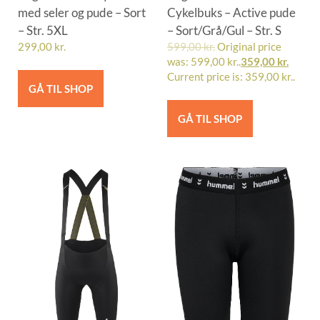
med seler og pude – Sort
Cykelbuks – Active pude
– Str. 5XL
– Sort/Grå/Gul – Str. S
299,00
kr.
599,00
kr.
Original price
was: 599,00 kr..
359,00
kr.
Current price is: 359,00 kr..
GÅ TIL SHOP
GÅ TIL SHOP