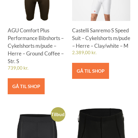
AGU Comfort Plus
Castelli Sanremo S Speed
Performance Bibshorts –
Suit – Cykelshorts m/pude
Cykelshorts m/pude –
– Herre – Clay/white – M
Herre – Ground Coffee –
2.389,00
kr.
Str. S
739,00
kr.
GÅ TIL SHOP
GÅ TIL SHOP
Tilbud