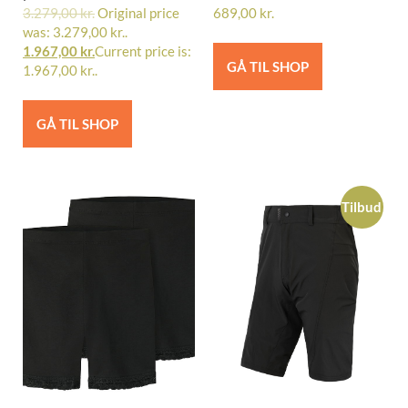
3.279,00
kr.
Original price
689,00
kr.
was: 3.279,00 kr..
1.967,00
kr.
Current price is:
GÅ TIL SHOP
1.967,00 kr..
GÅ TIL SHOP
Tilbud