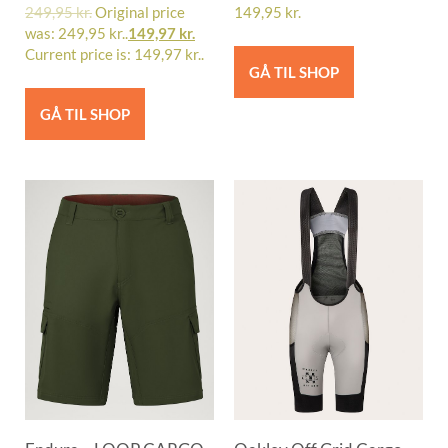
249,95
kr.
Original price
149,95
kr.
was: 249,95 kr..
149,97
kr.
Current price is: 149,97 kr..
GÅ TIL SHOP
GÅ TIL SHOP