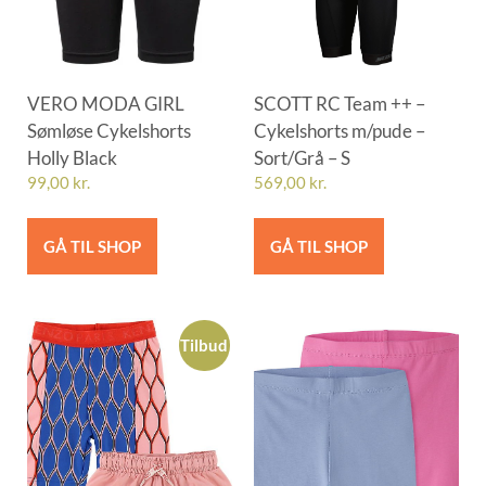
VERO MODA GIRL
SCOTT RC Team ++ –
Sømløse Cykelshorts
Cykelshorts m/pude –
Holly Black
Sort/Grå – S
99,00
kr.
569,00
kr.
GÅ TIL SHOP
GÅ TIL SHOP
Tilbud