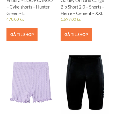
Endura – LOOP CARGO
Oakley Off Grid Cargo
– Cykelshorts – Hunter
Bib Short 2.0 – Shorts –
Green – L
Herre – Cement – XXL
470,00
kr.
1.699,00
kr.
GÅ TIL SHOP
GÅ TIL SHOP