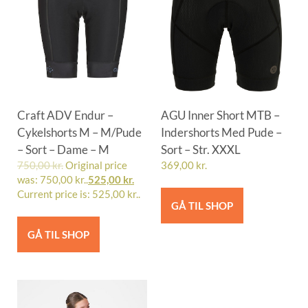
Craft ADV Endur –
AGU Inner Short MTB –
Cykelshorts M – M/Pude
Indershorts Med Pude –
– Sort – Dame – M
Sort – Str. XXXL
750,00
kr.
Original price
369,00
kr.
was: 750,00 kr..
525,00
kr.
Current price is: 525,00 kr..
GÅ TIL SHOP
GÅ TIL SHOP