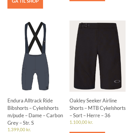
GÅ TIL SHOP
Endura Alltrack Ride
Oakley Seeker Airline
Bibshorts – Cykelshorts
Shorts – MTB Cykelshorts
m/pude – Dame – Carbon
– Sort – Herre – 36
Grey – Str. S
1.100,00
kr.
1.399,00
kr.