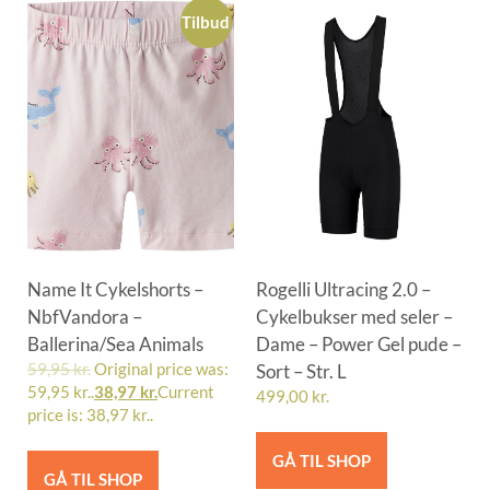
Tilbud
Name It Cykelshorts –
Rogelli Ultracing 2.0 –
NbfVandora –
Cykelbukser med seler –
Ballerina/Sea Animals
Dame – Power Gel pude –
59,95
kr.
Original price was:
Sort – Str. L
59,95 kr..
38,97
kr.
Current
499,00
kr.
price is: 38,97 kr..
GÅ TIL SHOP
GÅ TIL SHOP