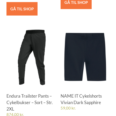
GÅ TIL SHOP
GÅ TIL SHOP
Endura Trailster Pants –
NAME IT Cykelshorts
Cykelbukser – Sort – Str.
Vivian Dark Sapphire
2XL
59,00
kr.
874,00
kr.