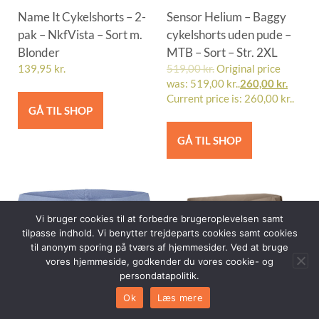
Name It Cykelshorts – 2-
Sensor Helium – Baggy
pak – NkfVista – Sort m.
cykelshorts uden pude –
Blonder
MTB – Sort – Str. 2XL
139,95
kr.
519,00
kr.
Original price
was: 519,00 kr..
260,00
kr.
Current price is: 260,00 kr..
GÅ TIL SHOP
GÅ TIL SHOP
Vi bruger cookies til at forbedre brugeroplevelsen samt
tilpasse indhold. Vi benytter trejdeparts cookies samt cookies
til anonym sporing på tværs af hjemmesider. Ved at bruge
vores hjemmeside, godkender du vores cookie- og
persondatapolitik.
Ok
Læs mere