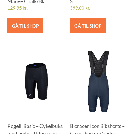
Mauve Chalk/Bla
S
129,95
kr.
399,00
kr.
GÅ TIL SHOP
GÅ TIL SHOP
Rogelli Basic – Cykelbuks
Bioracer Icon Bibshorts –
med pude – Uden seler –
Cykelshorts m/pude –