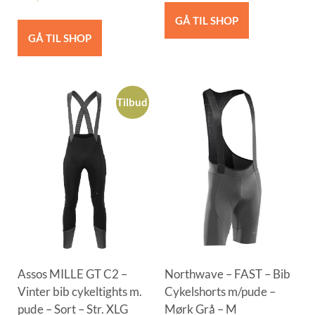
GÅ TIL SHOP
GÅ TIL SHOP
Tilbud
Assos MILLE GT C2 –
Northwave – FAST – Bib
Vinter bib cykeltights m.
Cykelshorts m/pude –
pude – Sort – Str. XLG
Mørk Grå – M