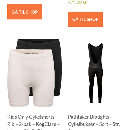
479,00
kr.
GÅ TIL SHOP
GÅ TIL SHOP
Kids Only Cykelshorts –
Pathtaker Bibtights –
Rib – 2-pak – KogClare –
Cykelbukser – Sort – Str.