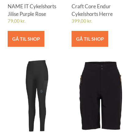
NAME IT Cykelshorts
Craft Core Endur
Jilise Purple Rose
Cykelshorts Herre
79,00
kr.
399,00
kr.
GÅ TIL SHOP
GÅ TIL SHOP