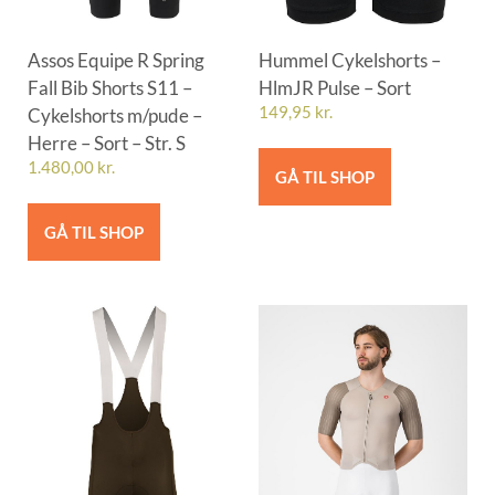
Assos Equipe R Spring
Hummel Cykelshorts –
Fall Bib Shorts S11 –
HlmJR Pulse – Sort
Cykelshorts m/pude –
149,95
kr.
Herre – Sort – Str. S
1.480,00
kr.
GÅ TIL SHOP
GÅ TIL SHOP