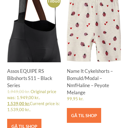
Tilbud
Assos EQUIPE RS
Name It Cykelshorts –
Bibshorts S11 – Black
Bomuld/Modal –
Series
NmfHaline – Peyote
1.949,00
kr.
Original price
Melange
was: 1.949,00 kr..
99,95
kr.
1.539,00
kr.
Current price is:
1.539,00 kr..
GÅ TIL SHOP
GÅ TIL SHOP