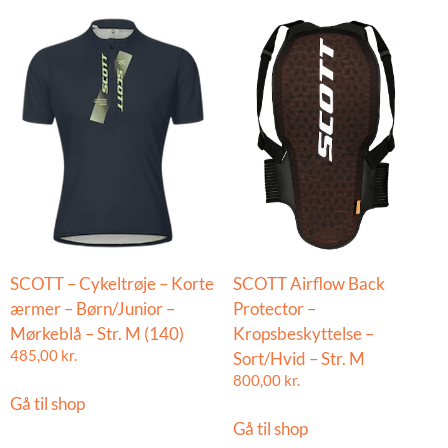
SCOTT – Cykeltrøje – Korte
SCOTT Airflow Back
ærmer – Børn/Junior –
Protector –
Mørkeblå – Str. M (140)
Kropsbeskyttelse –
485,00
kr.
Sort/Hvid – Str. M
800,00
kr.
Gå til shop
Gå til shop