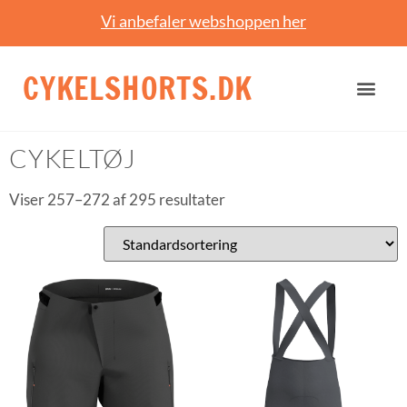
Vi anbefaler webshoppen her
CYKELSHORTS.DK
Forside
/
Cykeltøj
/ Side 17
CYKELTØJ
Viser 257–272 af 295 resultater